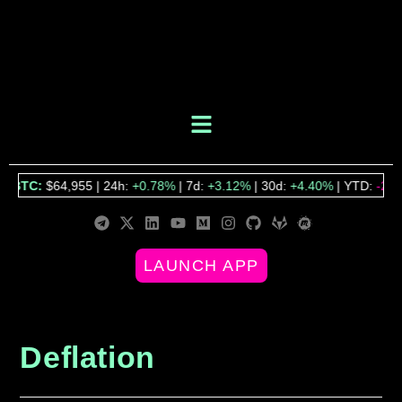
BTC:
$64,955 | 24h:
+0.78%
| 7d:
+3.12%
| 30d:
+4.40%
| YTD:
-25.
LAUNCH APP
Deflation